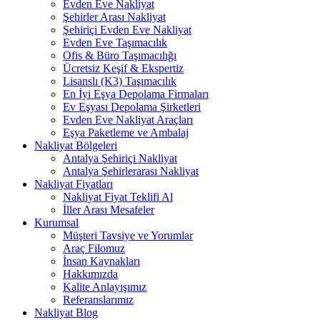
Evden Eve Nakliyat
Şehirler Arası Nakliyat
Şehiriçi Evden Eve Nakliyat
Evden Eve Taşımacılık
Ofis & Büro Taşımacılığı
Ücretsiz Keşif & Ekspertiz
Lisanslı (K3) Taşımacılık
En İyi Eşya Depolama Firmaları
Ev Eşyası Depolama Şirketleri
Evden Eve Nakliyat Araçları
Eşya Paketleme ve Ambalaj
Nakliyat Bölgeleri
Antalya Şehiriçi Nakliyat
Antalya Şehirlerarası Nakliyat
Nakliyat Fiyatları
Nakliyat Fiyat Teklifi Al
İller Arası Mesafeler
Kurumsal
Müşteri Tavsiye ve Yorumlar
Araç Filomuz
İnsan Kaynakları
Hakkımızda
Kalite Anlayışımız
Referanslarımız
Nakliyat Blog