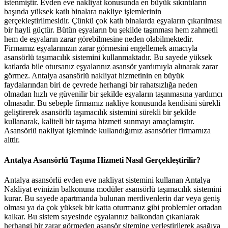
istenmiştir. Evden eve nakliyat konusunda en büyük sıkıntıların
başında yüksek katlı binalara nakliye işlemlerinin
gerçekleştirilmesidir. Çünkü çok katlı binalarda eşyaların çıkarılması
bir hayli güçtür. Bütün eşyaların bu şekilde taşınması hem zahmetli
hem de eşyaların zarar görebilmesine neden olabilmektedir.
Firmamız eşyalarınızın zarar görmesini engellemek amacıyla
asansörlü taşımacılık sistemini kullanmaktadır. Bu sayede yüksek
katlarda bile otursanız eşyalarınız asansör yardımıyla alınarak zarar
görmez. Antalya asansörlü nakliyat hizmetinin en büyük
faydalarından biri de çevrede herhangi bir rahatsızlığa neden
olmadan hızlı ve güvenilir bir şekilde eşyaların taşınmasına yardımcı
olmasıdır. Bu sebeple firmamız nakliye konusunda kendisini sürekli
geliştirerek asansörlü taşımacılık sistemini sürekli bir şekilde
kullanarak, kaliteli bir taşıma hizmeti sunmayı amaçlamıştır.
Asansörlü nakliyat işleminde kullandığımız asansörler firmamıza
aittir.
Antalya Asansörlü Taşıma Hizmeti Nasıl Gerçekleştirilir?
Antalya asansörlü evden eve nakliyat sistemini kullanan Antalya
Nakliyat evinizin balkonuna modüler asansörlü taşımacılık sistemini
kurar. Bu sayede apartmanda bulunan merdivenlerin dar veya geniş
olması ya da çok yüksek bir katta oturmanız gibi problemler ortadan
kalkar. Bu sistem sayesinde eşyalarınız balkondan çıkarılarak
herhangi bir zarar görmeden asansör sitemine yerleştirilerek aşağıya