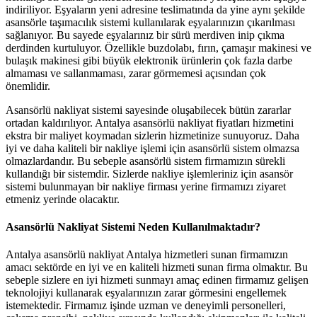
indiriliyor. Eşyaların yeni adresine teslimatında da yine aynı şekilde
asansörle taşımacılık sistemi kullanılarak eşyalarınızın çıkarılması
sağlanıyor. Bu sayede eşyalarınız bir sürü merdiven inip çıkma
derdinden kurtuluyor. Özellikle buzdolabı, fırın, çamaşır makinesi ve
bulaşık makinesi gibi büyük elektronik ürünlerin çok fazla darbe
almaması ve sallanmaması, zarar görmemesi açısından çok
önemlidir.
Asansörlü nakliyat sistemi sayesinde oluşabilecek bütün zararlar
ortadan kaldırılıyor. Antalya asansörlü nakliyat fiyatları hizmetini
ekstra bir maliyet koymadan sizlerin hizmetinize sunuyoruz. Daha
iyi ve daha kaliteli bir nakliye işlemi için asansörlü sistem olmazsa
olmazlardandır. Bu sebeple asansörlü sistem firmamızın sürekli
kullandığı bir sistemdir. Sizlerde nakliye işlemleriniz için asansör
sistemi bulunmayan bir nakliye firması yerine firmamızı ziyaret
etmeniz yerinde olacaktır.
Asansörlü Nakliyat Sistemi Neden Kullanılmaktadır?
Antalya asansörlü nakliyat Antalya hizmetleri sunan firmamızın
amacı sektörde en iyi ve en kaliteli hizmeti sunan firma olmaktır. Bu
sebeple sizlere en iyi hizmeti sunmayı amaç edinen firmamız gelişen
teknolojiyi kullanarak eşyalarınızın zarar görmesini engellemek
istemektedir. Firmamız işinde uzman ve deneyimli personelleri,