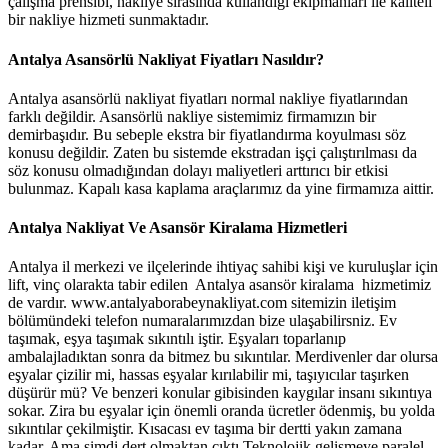
çalışma prensibi, nakliye sırasında kullandığı ekipmanları ile kaliteli
bir nakliye hizmeti sunmaktadır.
Antalya Asansörlü Nakliyat Fiyatları Nasıldır?
Antalya asansörlü nakliyat fiyatları normal nakliye fiyatlarından
farklı değildir. Asansörlü nakliye sistemimiz firmamızın bir
demirbaşıdır. Bu sebeple ekstra bir fiyatlandırma koyulması söz
konusu değildir. Zaten bu sistemde ekstradan işçi çalıştırılması da
söz konusu olmadığından dolayı maliyetleri arttırıcı bir etkisi
bulunmaz. Kapalı kasa kaplama araçlarımız da yine firmamıza aittir.
Antalya Nakliyat Ve Asansör Kiralama Hizmetleri
Antalya il merkezi ve ilçelerinde ihtiyaç sahibi kişi ve kuruluşlar için
lift, vinç olarakta tabir edilen Antalya asansör kiralama hizmetimiz
de vardır. www.antalyaborabeynakliyat.com sitemizin iletişim
bölümündeki telefon numaralarımızdan bize ulaşabilirsniz. Ev
taşımak, eşya taşımak sıkıntılı iştir. Eşyaları toparlanıp
ambalajladıktan sonra da bitmez bu sıkıntılar. Merdivenler dar olursa
eşyalar çizilir mi, hassas eşyalar kırılabilir mi, taşıyıcılar taşırken
düşürür mü? Ve benzeri konular gibisinden kaygılar insanı sıkıntıya
sokar. Zira bu eşyalar için önemli oranda ücretler ödenmiş, bu yolda
sıkıntılar çekilmiştir. Kısacası ev taşıma bir dertti yakın zamana
kadar. Ama şimdi dert olmaktan çıktı.Teknolojik gelişmeye paralel