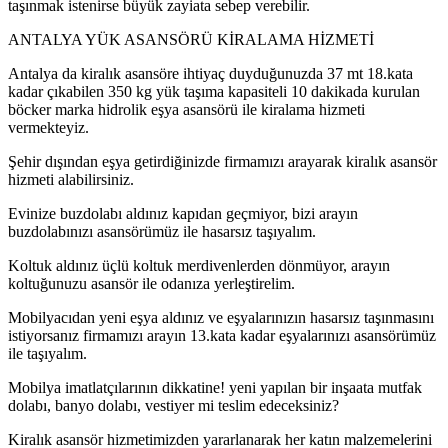
taşınmak istenirse büyük zayiata sebep verebilir.
ANTALYA YÜK ASANSÖRÜ KİRALAMA HİZMETİ
Antalya da kiralık asansöre ihtiyaç duyduğunuzda 37 mt 18.kata
kadar çıkabilen 350 kg yük taşıma kapasiteli 10 dakikada kurulan
böcker marka hidrolik eşya asansörü ile kiralama hizmeti
vermekteyiz.
Şehir dışından eşya getirdiğinizde firmamızı arayarak kiralık asansör
hizmeti alabilirsiniz.
Evinize buzdolabı aldınız kapıdan geçmiyor, bizi arayın
buzdolabınızı asansörümüz ile hasarsız taşıyalım.
Koltuk aldınız üçlü koltuk merdivenlerden dönmüyor, arayın
koltuğunuzu asansör ile odanıza yerleştirelim.
Mobilyacıdan yeni eşya aldınız ve eşyalarınızın hasarsız taşınmasını
istiyorsanız firmamızı arayın 13.kata kadar eşyalarınızı asansörümüz
ile taşıyalım.
Mobilya imatlatçılarının dikkatine! yeni yapılan bir inşaata mutfak
dolabı, banyo dolabı, vestiyer mi teslim edeceksiniz?
Kiralık asansör hizmetimizden yararlanarak her katın malzemelerini