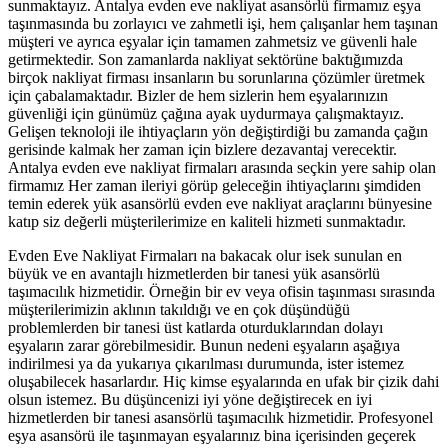
sunmaktayız. Antalya evden eve nakliyat asansörlü firmamız eşya
taşınmasında bu zorlayıcı ve zahmetli işi, hem çalışanlar hem taşınan
müşteri ve ayrıca eşyalar için tamamen zahmetsiz ve güvenli hale
getirmektedir. Son zamanlarda nakliyat sektörüne baktığımızda
birçok nakliyat firması insanların bu sorunlarına çözümler üretmek
için çabalamaktadır. Bizler de hem sizlerin hem eşyalarınızın
güvenliği için günümüz çağına ayak uydurmaya çalışmaktayız.
Gelişen teknoloji ile ihtiyaçların yön değiştirdiği bu zamanda çağın
gerisinde kalmak her zaman için bizlere dezavantaj verecektir.
Antalya evden eve nakliyat firmaları arasında seçkin yere sahip olan
firmamız Her zaman ileriyi görüp geleceğin ihtiyaçlarını şimdiden
temin ederek yük asansörlü evden eve nakliyat araçlarını bünyesine
katıp siz değerli müşterilerimize en kaliteli hizmeti sunmaktadır.
Evden Eve Nakliyat Firmaları na bakacak olur isek sunulan en
büyük ve en avantajlı hizmetlerden bir tanesi yük asansörlü
taşımacılık hizmetidir. Örneğin bir ev veya ofisin taşınması sırasında
müşterilerimizin aklının takıldığı ve en çok düşündüğü
problemlerden bir tanesi üst katlarda oturduklarından dolayı
eşyaların zarar görebilmesidir. Bunun nedeni eşyaların aşağıya
indirilmesi ya da yukarıya çıkarılması durumunda, ister istemez
oluşabilecek hasarlardır. Hiç kimse eşyalarında en ufak bir çizik dahi
olsun istemez. Bu düşüncenizi iyi yöne değiştirecek en iyi
hizmetlerden bir tanesi asansörlü taşımacılık hizmetidir. Profesyonel
eşya asansörü ile taşınmayan eşyalarınız bina içerisinden geçerek