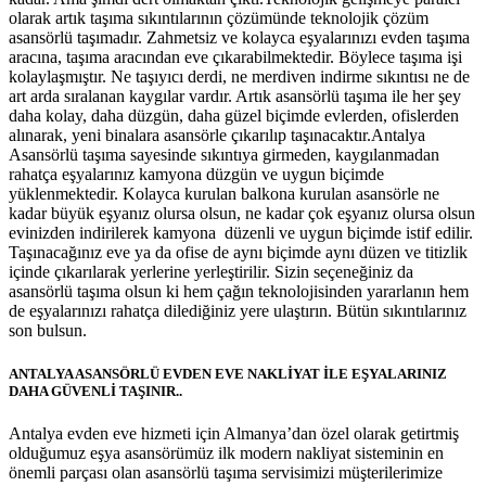
olarak artık taşıma sıkıntılarının çözümünde teknolojik çözüm
asansörlü taşımadır. Zahmetsiz ve kolayca eşyalarınızı evden taşıma
aracına, taşıma aracından eve çıkarabilmektedir. Böylece taşıma işi
kolaylaşmıştır. Ne taşıyıcı derdi, ne merdiven indirme sıkıntısı ne de
art arda sıralanan kaygılar vardır. Artık asansörlü taşıma ile her şey
daha kolay, daha düzgün, daha güzel biçimde evlerden, ofislerden
alınarak, yeni binalara asansörle çıkarılıp taşınacaktır.Antalya
Asansörlü taşıma sayesinde sıkıntıya girmeden, kaygılanmadan
rahatça eşyalarınız kamyona düzgün ve uygun biçimde
yüklenmektedir. Kolayca kurulan balkona kurulan asansörle ne
kadar büyük eşyanız olursa olsun, ne kadar çok eşyanız olursa olsun
evinizden indirilerek kamyona düzenli ve uygun biçimde istif edilir.
Taşınacağınız eve ya da ofise de aynı biçimde aynı düzen ve titizlik
içinde çıkarılarak yerlerine yerleştirilir. Sizin seçeneğiniz da
asansörlü taşıma olsun ki hem çağın teknolojisinden yararlanın hem
de eşyalarınızı rahatça dilediğiniz yere ulaştırın. Bütün sıkıntılarınız
son bulsun.
ANTALYA ASANSÖRLÜ EVDEN EVE NAKLİYAT İLE EŞYALARINIZ
DAHA GÜVENLİ TAŞINIR..
Antalya evden eve hizmeti için Almanya’dan özel olarak getirtmiş
olduğumuz eşya asansörümüz ilk modern nakliyat sisteminin en
önemli parçası olan asansörlü taşıma servisimizi müşterilerimize