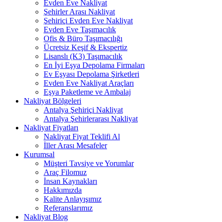
Evden Eve Nakliyat
Şehirler Arası Nakliyat
Şehiriçi Evden Eve Nakliyat
Evden Eve Taşımacılık
Ofis & Büro Taşımacılığı
Ücretsiz Keşif & Ekspertiz
Lisanslı (K3) Taşımacılık
En İyi Eşya Depolama Firmaları
Ev Eşyası Depolama Şirketleri
Evden Eve Nakliyat Araçları
Eşya Paketleme ve Ambalaj
Nakliyat Bölgeleri
Antalya Şehiriçi Nakliyat
Antalya Şehirlerarası Nakliyat
Nakliyat Fiyatları
Nakliyat Fiyat Teklifi Al
İller Arası Mesafeler
Kurumsal
Müşteri Tavsiye ve Yorumlar
Araç Filomuz
İnsan Kaynakları
Hakkımızda
Kalite Anlayışımız
Referanslarımız
Nakliyat Blog