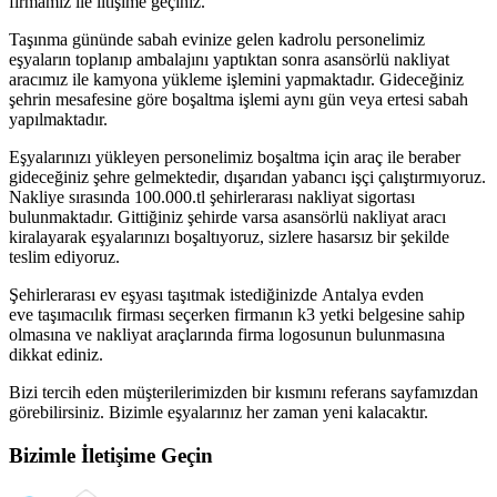
firmamız ile iltişime geçiniz.
Taşınma gününde sabah evinize gelen kadrolu personelimiz
eşyaların toplanıp ambalajını yaptıktan sonra asansörlü nakliyat
aracımız ile kamyona yükleme işlemini yapmaktadır. Gideceğiniz
şehrin mesafesine göre boşaltma işlemi aynı gün veya ertesi sabah
yapılmaktadır.
Eşyalarınızı yükleyen personelimiz boşaltma için araç ile beraber
gideceğiniz şehre gelmektedir, dışarıdan yabancı işçi çalıştırmıyoruz.
Nakliye sırasında 100.000.tl şehirlerarası nakliyat sigortası
bulunmaktadır. Gittiğiniz şehirde varsa asansörlü nakliyat aracı
kiralayarak eşyalarınızı boşaltıyoruz, sizlere hasarsız bir şekilde
teslim ediyoruz.
Şehirlerarası ev eşyası taşıtmak istediğinizde Antalya evden
eve taşımacılık firması seçerken firmanın k3 yetki belgesine sahip
olmasına ve nakliyat araçlarında firma logosunun bulunmasına
dikkat ediniz.
Bizi tercih eden müşterilerimizden bir kısmını referans sayfamızdan
görebilirsiniz. Bizimle eşyalarınız her zaman yeni kalacaktır.
Bizimle İletişime Geçin