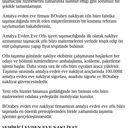
taşımacılık hizmetlerini zamanında taahhüt ettiği gibi sorunsuz bir
şekilde tamamlamıştır.
Antalya evden eve firması BOrabey nakliyatı ofis büro fabrika
taşımacılığında tercih eden müşterilerimizin bir kısmına referans
sayfamızdan bakabilirsiniz.
Antalya Evden Eve Ofis işyeri taşımacılığında ilk olarak nakliye
uzmanımız taşınacak ofis büro malzemelerini yerinde tespit edip ön
etüt çalışmasını yapıp fiyat tespitinde bulunur.
Ofis taşınma gününde nakliye ekibimiz çalışmasına başlarken her
odayı ve bölümü isimlendirirve ambalajlama, kolileme, paketleme
işlemi başlar. Daha sonra sıra ile ofis büro eşyaları araca yüklenir.
Taşınma sırasında antalya evden eve nakliyat araçlarında 100.000tl
antalya evden eve nakliyat sigortası, anadolu sigorta ve BOrabey
nakliyat güvencesindedir.
Yeni ofis hizmet binanıza gidildiğinde her birimin ofis büro
malzemeleri odalara yerleştirilir mobilyalar kurulur.
BOrabey evden eve nakliyat firmamızın antalya evden eve ofis büro
taşımada en önemli prensiplerinden biride zamanında taşınma
işlemini gerçekleştirmesidir.
ŞEHİRİÇİ EVDEN EVE NAKLİYAT